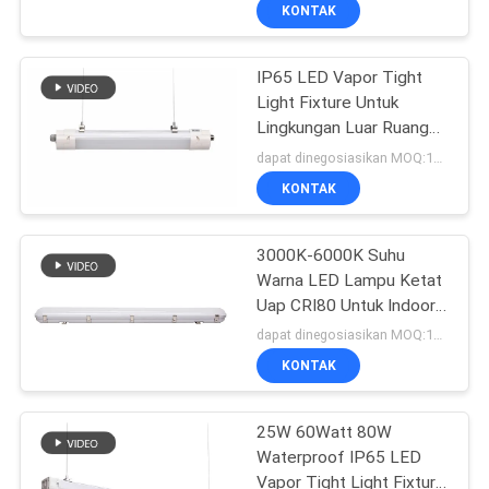
KONTAK
KONTROL
IP65 LED Vapor Tight
KUALITAS
Light Fixture Untuk
Lingkungan Luar Ruangan
HUBUNGI
Dan Lembab
dapat dinegosiasikan MOQ:100 pcs
KAMI
KONTAK
PERMINTAAN
3000K-6000K Suhu
Warna LED Lampu Ketat
PENAWARAN
Uap CRI80 Untuk Indoor
Outdoor
dapat dinegosiasikan MOQ:100 pcs
SITEMAP
KONTAK
PRIVACY
25W 60Watt 80W
Waterproof IP65 LED
POLICY
Vapor Tight Light Fixture