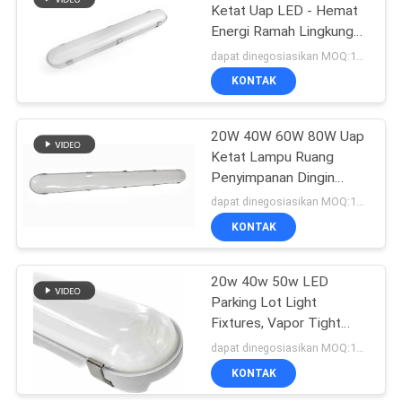
Ketat Uap LED - Hemat
Energi Ramah Lingkungan
140lm/W
dapat dinegosiasikan MOQ:100PCS
KONTAK
20W 40W 60W 80W Uap
Ketat Lampu Ruang
Penyimpanan Dingin
Tempat Parkir IP65
dapat dinegosiasikan MOQ:100 pcs
KONTAK
20w 40w 50w LED
Parking Lot Light
Fixtures, Vapor Tight
Lights Waterproof Untuk
dapat dinegosiasikan MOQ:100 pcs
Outdoor
KONTAK