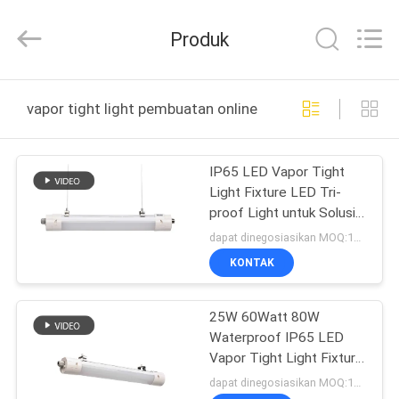
2026
Ming
Feng
Produk
Lighting
Co.,Ltd..
All
Rights
Reserved.
RUMAH
vapor tight light pembuatan online
PRODUK
IP65 LED Vapor Tight
Light Fixture LED Tri-
VIDEO
proof Light untuk Solusi
Pencahayaan yang
dapat dinegosiasikan MOQ:100 pcs
Disesuaikan
TENTANG
KONTAK
KITA
25W 60Watt 80W
Waterproof IP65 LED
TUR
Vapor Tight Light Fixture
PABRIK
Untuk Gudang
dapat dinegosiasikan MOQ:100 pcs