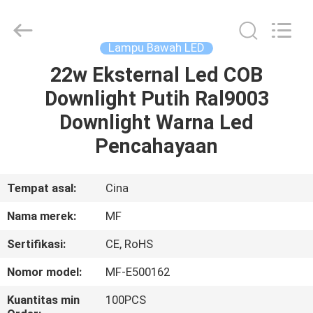
2026
Ming
Feng
Lighting
Co.,Ltd..
Lampu Bawah LED
All
Rights
Reserved.
22w Eksternal Led COB
RUMAH
Downlight Putih Ral9003
PRODUK
Downlight Warna Led
Pencahayaan
VIDEO
Tempat asal:
Cina
TENTANG
Nama merek:
MF
KITA
Sertifikasi:
CE, RoHS
TUR
Nomor model:
MF-E500162
PABRIK
Kuantitas min
100PCS