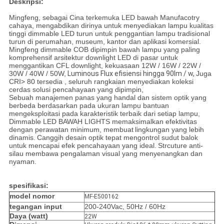
Deskripsi:
Mingfeng, sebagai Cina terkemuka LED bawah Manufacotry
cahaya, mengabdikan dirinya untuk menyediakan lampu kualitas
tinggi dimmable LED turun untuk penggantian lampu tradisional
turun di perumahan, museum, kantor dan aplikasi komersial.
Mingfeng dimmable COB dipimpin bawah lampu yang paling
komprehensif arsitektur downlight LED di pasar untuk
menggantikan CFL downlight, kekuasaan 12W / 16W / 22W /
30W / 40W / 50W,
Luminous Flux efisiensi hingga 90lm / w,
Juga
CRI> 80 tersedia , seluruh rangkaian menyediakan koleksi
cerdas solusi pencahayaan yang dipimpin,
Sebuah manajemen panas yang handal dan sistem optik yang
berbeda berdasarkan pada ukuran lampu bantuan
mengeksploitasi pada karakteristik terbaik dari setiap lampu,
Dimmable LED BAWAH LIGHTS memaksimalkan efektivitas
dengan perawatan minimum, membuat
lingkungan yang lebih
dinamis.
Canggih desain optik tepat mengontrol sudut balok
untuk mencapai efek pencahayaan yang ideal.
Strcuture anti-
silau membawa pengalaman visual yang menyenangkan dan
nyaman.
spesifikasi:
model nomor
MF-E500162
tegangan input
200-240Vac, 50Hz / 60Hz
Daya (watt)
22W