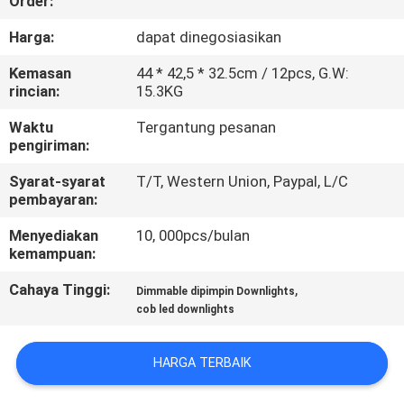
Order:
KONTROL
Harga:
dapat dinegosiasikan
KUALITAS
Kemasan
44 * 42,5 * 32.5cm / 12pcs, G.W:
rincian:
15.3KG
HUBUNGI
Waktu
Tergantung pesanan
pengiriman:
KAMI
Syarat-syarat
T/T, Western Union, Paypal, L/C
pembayaran:
PERMINTAAN
Menyediakan
10, 000pcs/bulan
PENAWARAN
kemampuan:
Cahaya Tinggi:
,
Dimmable dipimpin Downlights
SITEMAP
cob led downlights
PRIVACY
HARGA TERBAIK
POLICY