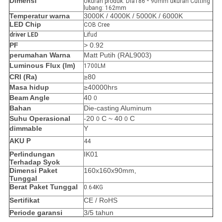
Dimensi
Ukuran produk: Dia186 * 90mm ukuran Cutting
lubang: 162mm
Temperatur warna
3000K / 4000K / 5000K / 6000K
LED Chip
COB Cree
driver LED
Lifud
PF
> 0.92
perumahan Warna
Matt Putih (RAL9003)
Luminous Flux (lm)
1700LM
CRI (Ra)
≥80
Masa hidup
≥40000hrs
Beam Angle
40
0
Bahan
Die-casting Aluminum
Suhu Operasional
-20
C ~ 40
C
0
0
dimmable
Y
AKU P
44
Perlindungan
IK01
Terhadap Syok
Dimensi Paket
160x160x90mm,
Tunggal
Berat Paket Tunggal
0.64KG
Sertifikat
CE / RoHS
Periode garansi
3/5 tahun