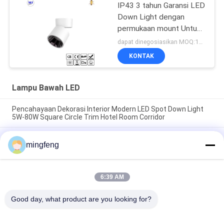
IP43 3 tahun Garansi LED
Down Light dengan
permukaan mount Untuk
penggunaan rumah di
dapat dinegosiasikan MOQ:10 pcs
pusat perbelanjaan
KONTAK
Lampu Bawah LED
Pencahayaan Dekorasi Interior Modern LED Spot Down Light
5W-80W Square Circle Trim Hotel Room Corridor
295LM 100 ° IP65 5W Dimmable LED Down Lights Lampu Sorot
mingfeng
Kabinet
COB 7W 10W 20W Led Recessed Down Light Kantor Hemat
Energi Cri Tinggi Untuk Ruang Tamu
6:39 AM
Good day, what product are you looking for?
Bad Request
Semua