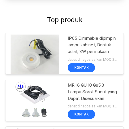
Top produk
IP65 Dimmable dipimpin
lampu kabinet, Bentuk
bulat, 3W permukaan
dipasang downlight mini
dapat dinegosiasikan MOQ:20pcs
KONTAK
MR16 GU10 Gu5.3
Lampu Sorot Sudut yang
Dapat Disesuaikan
dapat dinegosiasikan MOQ:10PCS
KONTAK